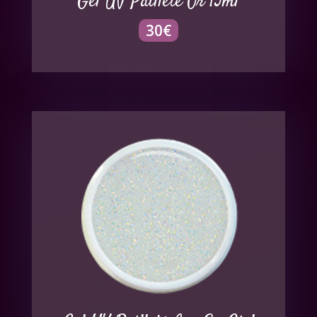
Gel UV Pailleté Or 15ml
30
€