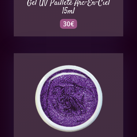
Gel UV Pailleté Arc-En-Ciel
15ml
30
€