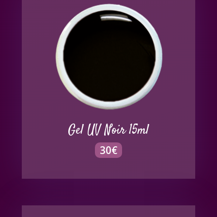
Gel UV Noir 15ml
30
€