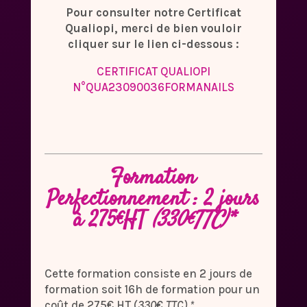
Pour consulter notre Certificat
Qualiopi, merci de bien vouloir
cliquer sur le lien ci-dessous :
CERTIFICAT QUALIOPI
N°QUA23090036FORMANAILS
Formation
Perfectionnement : 2 jours
à 275€HT
(330€TTC)*
Cette formation consiste en 2 jours de
formation soit 16h de formation pour un
coût de 275€ HT (
330€ TTC).*