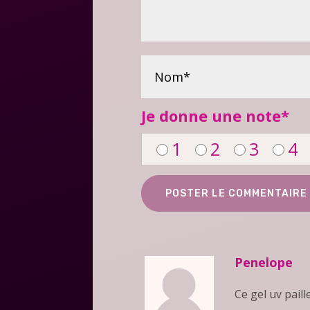
Je donne une note
*
1
2
3
4
Penelope
Ce gel uv paill