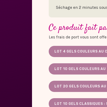
Séchage en 2 minutes sou
Ce produit fait pa
Les frais de port vous sont of
LOT 4 GELS COULEURS AU C
LOT 10 GELS COULEURS AU 
LOT 20 GELS COULEURS AU 
LOT 10 GELS CLASSIQUES :