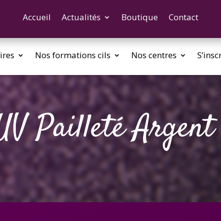
Accueil
Actualités
Boutique
Contact
ires
Nos formations cils
Nos centres
S’insc
UV Pailleté Argent