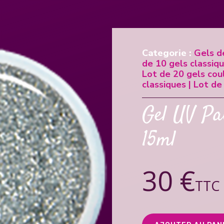
Categorie :
Gels d
de 10 gels classiq
Lot de 20 gels cou
classiques
|
Lot de
Gel UV Pai
15ml
30 €
TTC