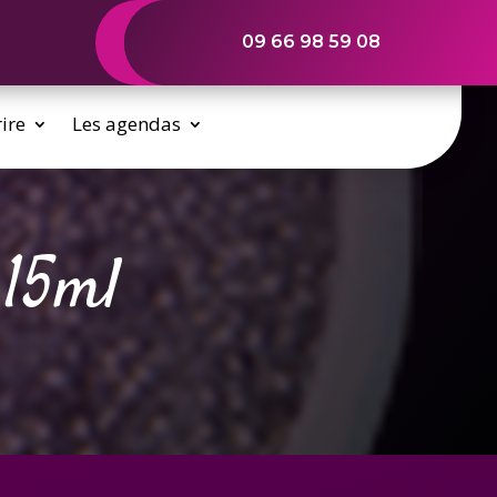
09 66 98 59 08
rire
Les agendas
 15ml