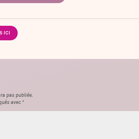
 ICI
ra pas publiée.
qués avec *