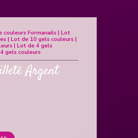
e couleurs Formanails
|
Lot
ues
|
Lot de 10 gels couleurs
|
leurs
|
Lot de 4 gels
 4 gels couleurs
lleté Argent