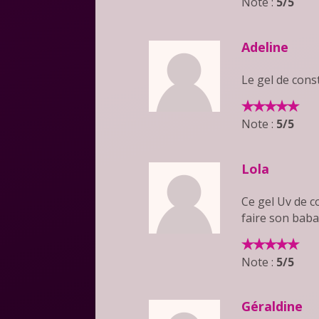
Note :
5/5
Adeline
Le gel de cons
Note :
5/5
Lola
Ce gel Uv de c
faire son baba
Note :
5/5
Géraldine