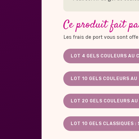
Ce produit fait pa
Les frais de port vous sont of
LOT 4 GELS COULEURS AU C
LOT 10 GELS COULEURS AU 
LOT 20 GELS COULEURS AU 
LOT 10 GELS CLASSIQUES :