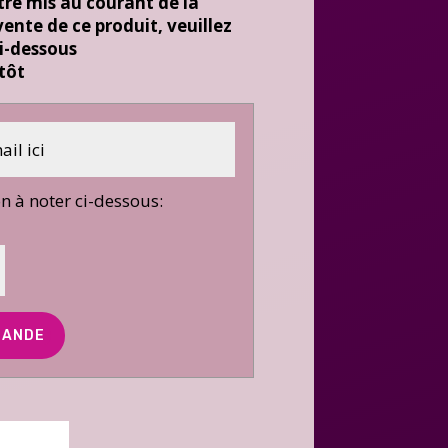
tre mis au courant de la
ente de ce produit, veuillez
i-dessous
ntôt
on à noter ci-dessous: