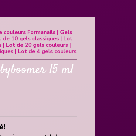
e couleurs Formanails
|
Gels
t de 10 gels classiques
|
Lot
s
|
Lot de 20 gels couleurs
|
siques
|
Lot de 4 gels couleurs
byboomer 15 ml
é!