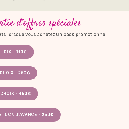
rtie d’offres spéciales
ferts lorsque vous achetez un pack promotionnel
HOIX - 110€
CHOIX - 250€
CHOIX - 450€
 STOCK D'AVANCE - 250€