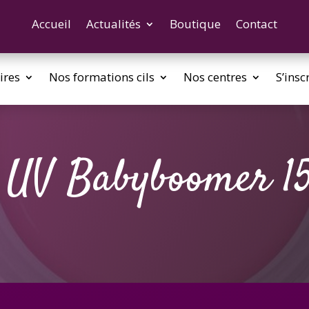
Accueil
Actualités
Boutique
Contact
ires
Nos formations cils
Nos centres
S’insc
 UV Babyboomer 1