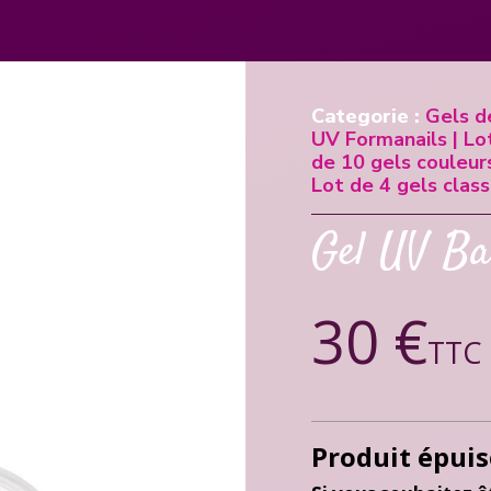
Categorie :
Gels d
UV Formanails
|
Lo
de 10 gels couleur
Lot de 4 gels clas
Gel UV Ba
30 €
TTC
Produit épuis