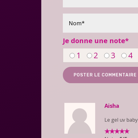
Je donne une note
*
1
2
3
4
Aisha
Le gel uv baby