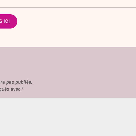
 ICI
ra pas publiée.
qués avec *