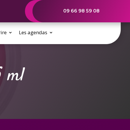
09 66 98 59 08
rire
Les agendas
5 ml