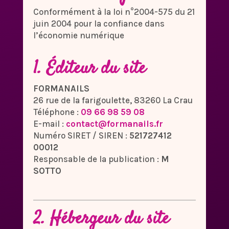
Conformément à la loi n°2004-575 du 21
juin 2004 pour la confiance dans
l’économie numérique
1. Éditeur du site
FORMANAILS
26 rue de la farigoulette, 83260 La Crau
Téléphone :
09 66 98 59 08
E-mail :
contact@formanails.fr
Numéro SIRET / SIREN :
521727412
00012
Responsable de la publication :
M
SOTTO
2. Hébergeur du site