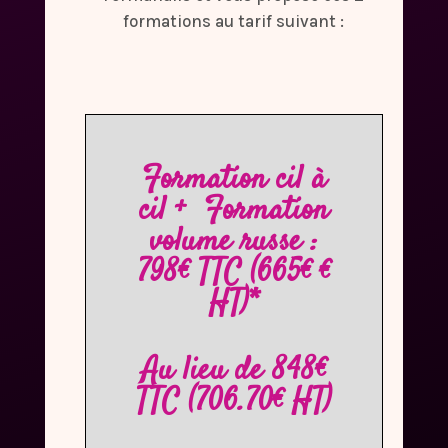
formations au tarif suivant :
Formation cil à
cil + Formation
volume russe :
798€ TTC (665€ €
HT)*
Au lieu de 848€
TTC (706.70€ HT)