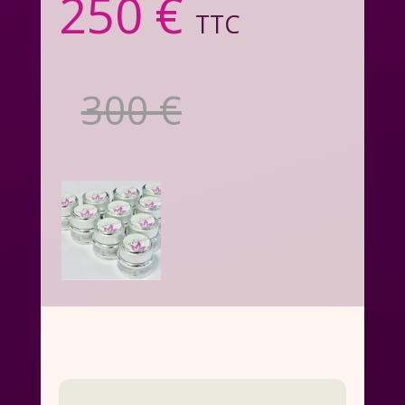
250 €
TTC
300 €