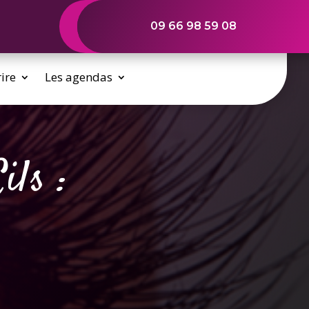
09 66 98 59 08
rire
Les agendas
ls :