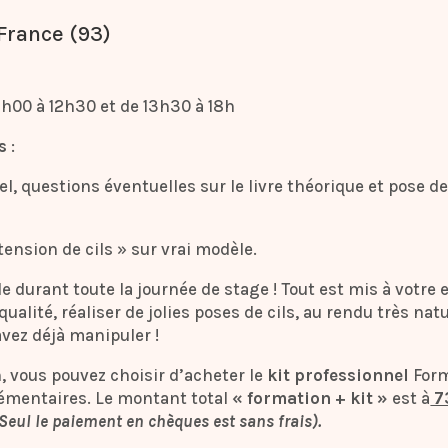
 France (93)
 9h00 à 12h30 et de 13h30 à 18h
is
:
, questions éventuelles sur le livre théorique et pose de c
tension de cils » sur vrai modèle.
le durant toute la journée de stage ! Tout est mis à votre 
ualité, réaliser de jolies poses de cils, au rendu très natur
avez déjà manipuler !
on, vous pouvez choisir d’acheter le
kit professionnel
Form
émentaires. Le montant total
« formation + kit »
est à
7
 Seul le paiement en chèques est sans frais).