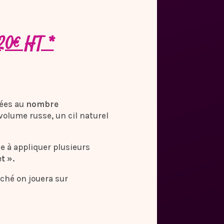
20€ HT *
iées au
nombre
 volume russe, un cil naturel
e à appliquer plusieurs
t ».
rché on jouera sur