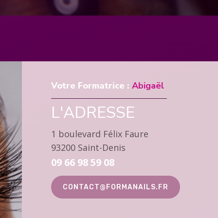
Votre Formatrice :
Abigaël
L'ADRESSE
1 boulevard Félix Faure
93200 Saint-Denis
09 66 98 59 08
CONTACT@FORMANAILS.FR