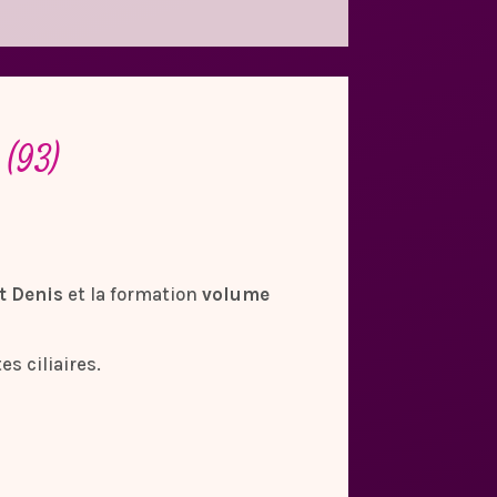
 (93)
nt Denis
et la formation
volume
s ciliaires.