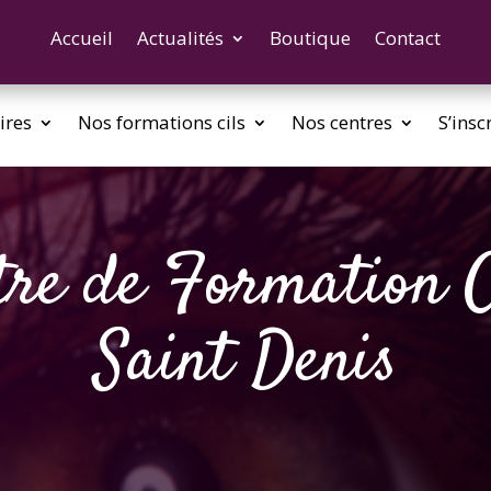
Accueil
Actualités
Boutique
Contact
ires
Nos formations cils
Nos centres
S’insc
tre de Formation Ci
Saint Denis