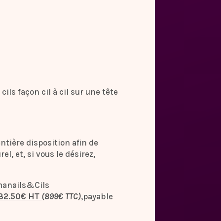
ils façon cil à cil sur une tête
entière disposition afin de
el, et, si vous le désirez,
anails&Cils
32.50€ HT
(899€ TTC)
,payable