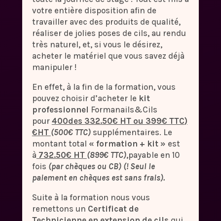
votre entière disposition afin de
travailler avec des produits de qualité,
réaliser de jolies poses de cils, au rendu
très naturel, et, si vous le désirez,
acheter le matériel que vous savez déjà
manipuler !
En effet, à la fin de la formation, vous
pouvez choisir d’acheter le
kit
professionnel
Formanails&Cils
pour
400des
332.50€ HT ou 399€ TTC
)
€HT
(500€ TTC)
supplémentaires. Le
montant total
« formation + kit »
est
à
732.50€ HT
(899€ TTC)
,payable en 10
fois
(par chèques ou CB) (! Seul le
paiement en chèques est sans frais).
Suite à la formation nous vous
remettons un
Certificat
de
Technicienne en extension de cils
qui