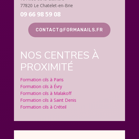
77820 Le Chatelet-en-Brie
09 66 98 59 08
CONTACT@FORMANAILS.FR
NOS CENTRES À
PROXIMITÉ
Formation cils à Paris
Formation cils à Évry
Formation cils à Malakoff
Formation cils à Saint Denis
Formation cils à Créteil