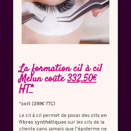
La formation cil à cil
Melun coûte
332.50€
HT*
*soit
(399€ TTC)
Le cil à cil permet de poser des
cils en
fibres synthétiques
sur les cils de la
cliente sans jamais que l’épiderme ne