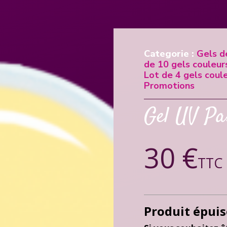
Categorie :
Gels d
de 10 gels couleur
Lot de 4 gels coul
Promotions
Gel UV Pa
30 €
TTC
Produit épuis