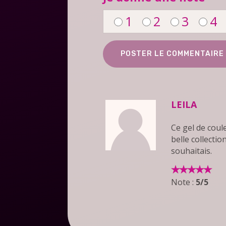
1
2
3
4
LEILA
Ce gel de coul
belle collectio
souhaitais.
Note :
5/5