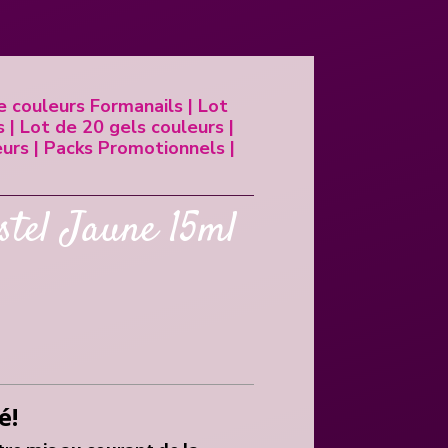
e couleurs Formanails
|
Lot
s
|
Lot de 20 gels couleurs
|
eurs
|
Packs Promotionnels
|
stel Jaune 15ml
é!