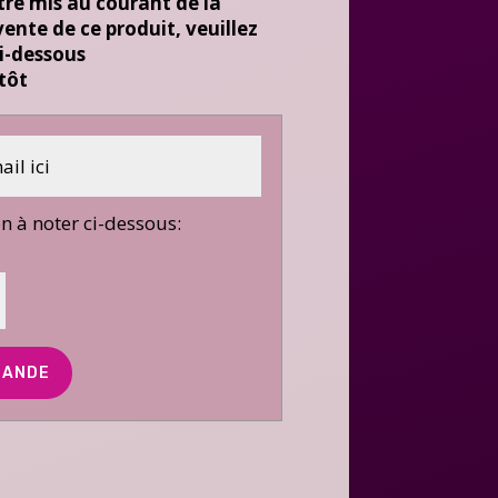
tre mis au courant de la
ente de ce produit, veuillez
i-dessous
ntôt
on à noter ci-dessous: