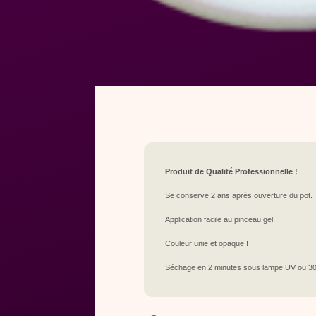
Produit de Qualité Professionnelle !
Se conserve 2 ans après ouverture du pot.
Application facile au pinceau gel.
Couleur unie et opaque !
Séchage en 2 minutes sous lampe UV ou 3