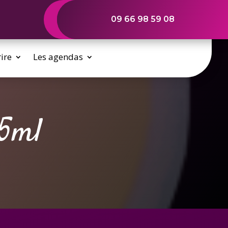
09 66 98 59 08
rire
Les agendas
15ml