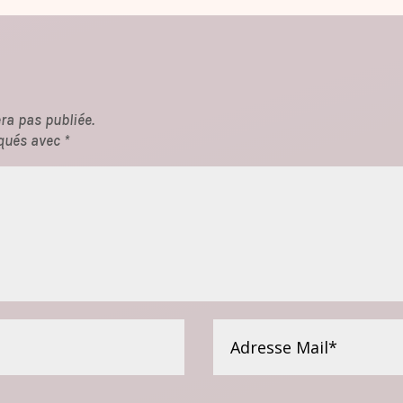
ra pas publiée.
qués avec *