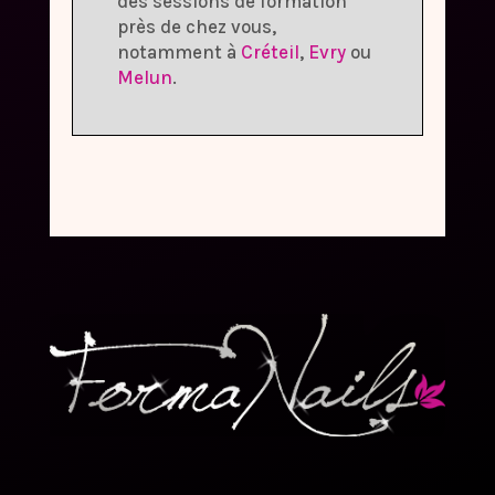
des sessions de formation
près de chez vous,
notamment à
Créteil
,
Evry
ou
Melun
.