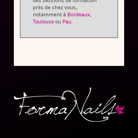
des sessions de formation
près de chez vous,
notamment à
Bordeaux
,
Toulouse
ou
Pau
.