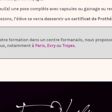
e seul(e) une pose complète avec capsules ou gainage ou 
Bezons, l’élève se verra
desservir un certificat de Proth
 votre formation dans un centre Formanails, nous propos
vous, notamment à
Paris
,
Evry
ou
Troyes
.