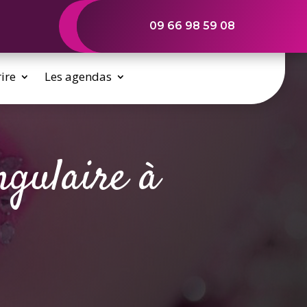
09 66 98 59 08
rire
Les agendas
ngulaire à