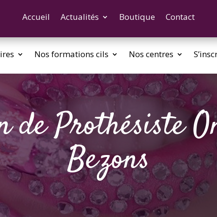
Accueil
Actualités
Boutique
Contact
ires
Nos formations cils
Nos centres
S’insc
 de Prothésiste O
Bezons