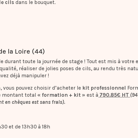
e cils
dans le bouquet.
e la Loire (44)
le durant toute la journée de stage ! Tout est mis à votre 
ualité, réaliser de jolies poses de cils, au rendu très natur
avez déjà manipuler !
on, vous pouvez choisir d’acheter le
kit professionnel
Form
e montant total
« formation + kit »
est à
790.85€ HT
(94
t en chèques est sans frais).
h30 et de 13h30 à 18h