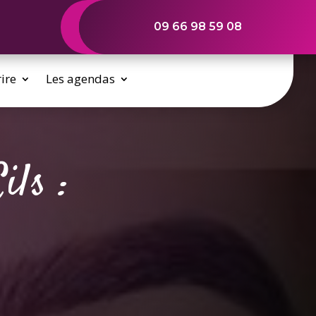
09 66 98 59 08
rire
Les agendas
ls :