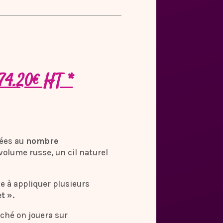
74.20€ HT *
iées au
nombre
 volume russe, un cil naturel
e à appliquer plusieurs
t ».
rché on jouera sur