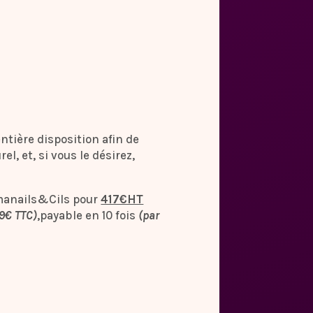
entière disposition afin de
el, et, si vous le désirez,
anails&Cils pour
417€HT
9€ TTC)
,payable en 10 fois
(par