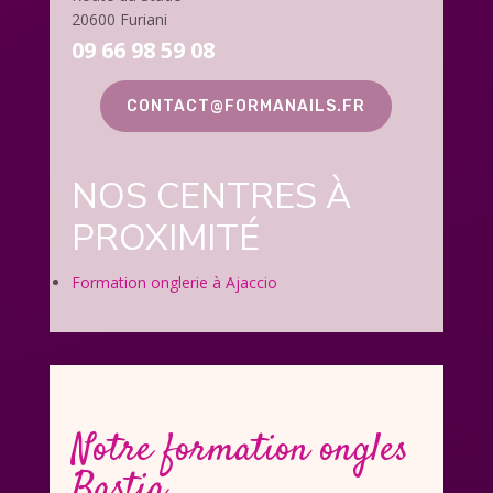
20600 Furiani
09 66 98 59 08
CONTACT@FORMANAILS.FR
NOS CENTRES À
PROXIMITÉ
Formation onglerie à Ajaccio
Notre formation ongles
Bastia