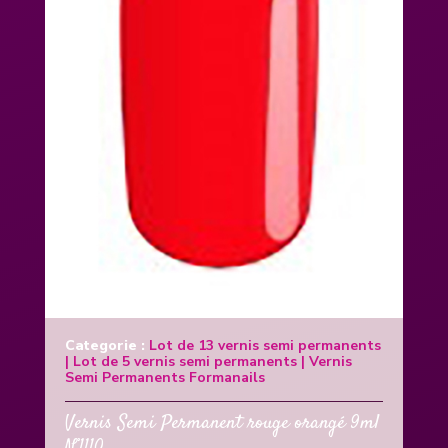
Categorie :
Lot de 13 vernis semi permanents
|
Lot de 5 vernis semi permanents
|
Vernis
Semi Permanents Formanails
Vernis Semi Permanent rouge orangé 9ml
N°1110