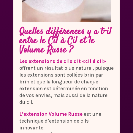
Quelles différences y a t-il
entre le
Cil à Cil
et le
Volume Russe
?
Les extensions de cils dit «cil à cil»
offrent un résultat plus naturel, puisque
les extensions sont collées brin par
brin et que la longueur de chaque
extension est déterminée en fonction
de vos envies, mais aussi de la nature
du cil.
L’extension Volume Russe
est une
technique d’extension de cils
innovante.