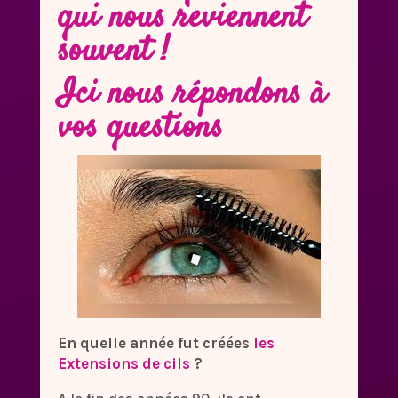
qui nous reviennent
souvent !
Ici nous répondons à
vos questions
En quelle année fut créées
les
Extensions de cils
?