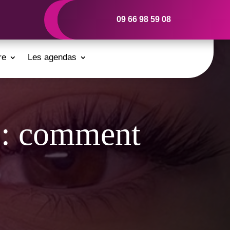
09 66 98 59 08
re
Les agendas
e : comment