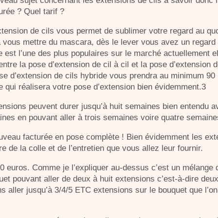
veau sujet concernant les extensions de cils à savoir donc 
rée ? Quel tarif ?
xtension de cils vous permet de sublimer votre regard au quo
à vous mettre du mascara, dès le lever vous avez un regard 
e est l’une des plus populaires sur le marché actuellement e
ntre la pose d’extension de cil à cil et la pose d’extension d
ose d’extension de cils hybride vous prendra au minimum 90 
e qui réalisera votre pose d’extension bien évidemment.3
tensions peuvent durer jusqu’à huit semaines bien entendu 
ines en pouvant aller à trois semaines voire quatre semain
uveau facturée en pose complète ! Bien évidemment les ext
de la colle et de l’entretien que vous allez leur fournir.
110 euros. Comme je l’expliquer au-dessus c’est un mélange
t pouvant aller de deux à huit extensions c’est-à-dire deux 
 aller jusqu’à 3/4/5 ETC extensions sur le bouquet que l’on v